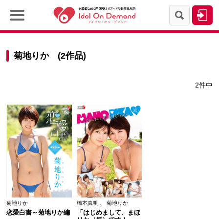
菊地りか (2作品)
2件中
菊地りか
橋本真帆
、
菊地りか
恋愛白書～菊地りか編
「はじめまして、まほ