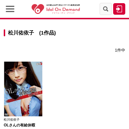
松川佑依子 (1作品)
1件中
松川佑依子
OLさんの有給休暇