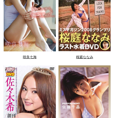
咲良七海
桜庭ななみ