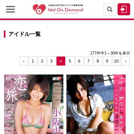
アイドル一覧
277件中
1～30件を表示
‹
1
2
3
4
5
6
7
8
9
10
›