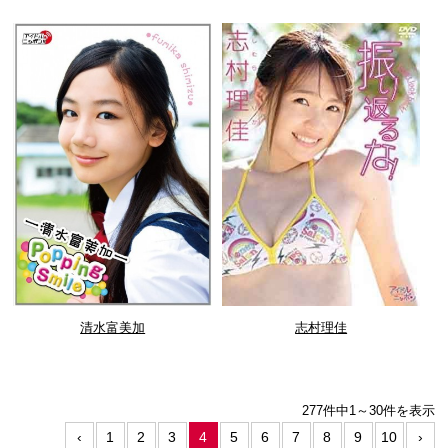
清水富美加
志村理佳
277件中
1～30件を表示
‹
1
2
3
4
5
6
7
8
9
10
›