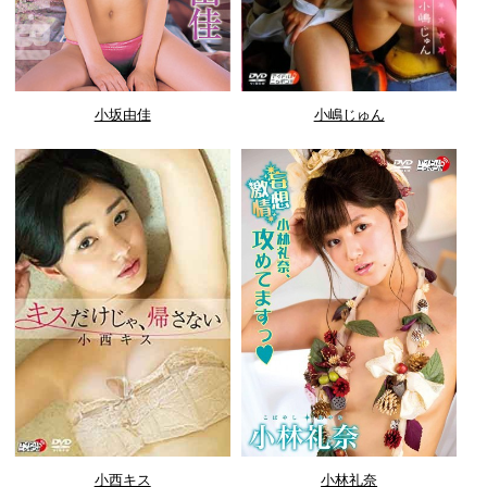
小坂由佳
小嶋じゅん
小西キス
小林礼奈