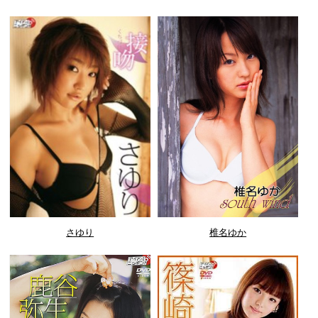
さゆり
椎名ゆか