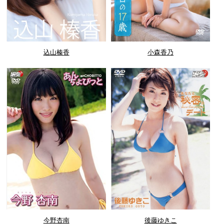
込山榛香
小森香乃
今野杏南
後藤ゆきこ