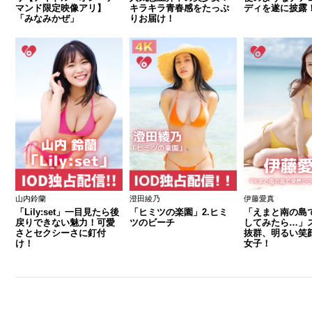
マンド限定映像アリ】
キラキラ青春感をたっぷ
ディを遂に披露
「みなみかぜ」
りお届け！
山内鈴蘭
澄田綾乃
伊藤愛真
「Lily:set」一目見たら後
「ヒミツの楽園」2.ヒミ
「えまと南の島で
戻りできない魅力！可愛
ツのビーチ
してみたら…」
さとセクシーさに釘付
抜群、明るい笑
け！
女子！