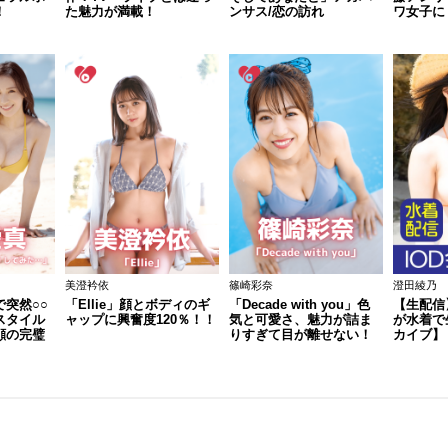
！
た魅力が満載！
ンサス/恋の訪れ
ワ女子に
美澄衿依
篠崎彩奈
澄田綾乃
突然○○
「Ellie」顔とボディのギ
「Decade with you」色
【生配信
スタイル
ャップに興奮度120％！！
気と可愛さ、魅力が詰ま
が水着で
顔の完璧
りすぎて目が離せない！
カイブ】