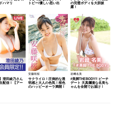
ドハマリ
トピー/優しい思い出
の完璧ボディを大胆披
露！
安藤咲桜
岩﨑名美
】澄田綾乃さん
サクライロ！圧倒的な透
#美脚THEBODY!! ビーチ
生配信！【アー
明感と大人の色気！桜色
デート 天真爛漫な名美ち
のハッピーオーラ満開！
ゃんを全開でお届け！