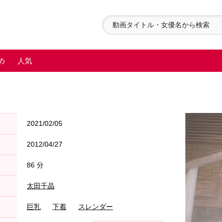
め
人気
2021/02/05
2012/04/27
86 分
太田千晶
巨乳
下着
スレンダー