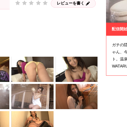
レビューを書く
配信開
ガチの隠
ゃん、
ト。温
WATA