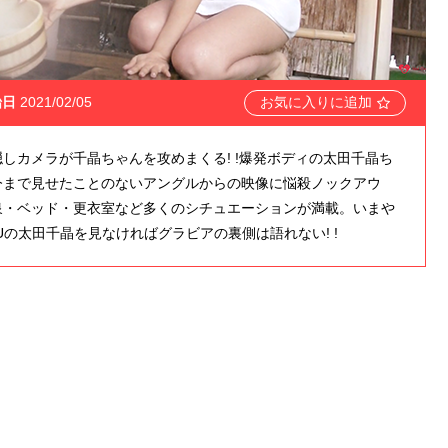
始日
2021/02/05
お気に入りに追加
しカメラが千晶ちゃんを攻めまくる! !爆発ボディの太田千晶ち
今まで見せたことのないアングルからの映像に悩殺ノックアウ
泉・ベッド・更衣室など多くのシチュエーションが満載。いまや
RUの太田千晶を見なければグラビアの裏側は語れない! !