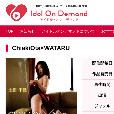
TOP
お知らせ
アイドルオンデマンドについて
おすす
ChiakiOta×WATARU
配信開始日
作品発売日
再生時間
出演
ジャンル