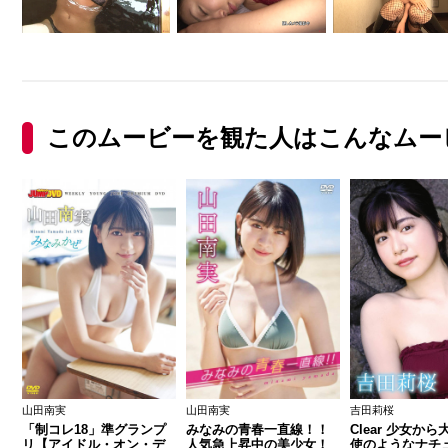
このムービーを観た人はこんなムー
山田南実
山田南実
吉田莉桜
「制コレ18」準グランプ
みなみの青春一直線！！
Clear 少女か
リ【アイドル・オン・デ
人気急上昇中の美少女！
使のようなナチ