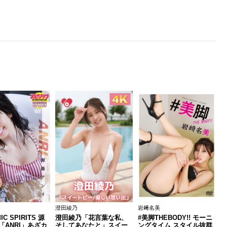
澄田綾乃
岩﨑名美
IC SPIRITS 源
澄田綾乃「花言葉な私、
#美脚THEBODY!! モーニ
「ANRI」あざカ
そしてあなたと」スイー
ングタイム スタイル抜群