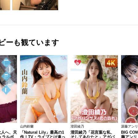
ビーも観ています
山内鈴蘭
澄田綾乃
源藤アンリ
ら大人へ、天
「Natural Lily」最高の1
澄田綾乃「花言葉な私、
BIG COM
ュラルボ
作！TV・ライブとは違っ
そしてあなたと」アガパ
藤アンリ