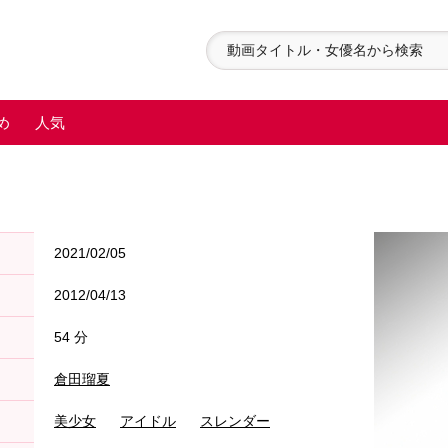
め
人気
2021/02/05
2012/04/13
54 分
倉田瑠夏
美少女
アイドル
スレンダー