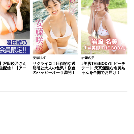
安藤咲桜
岩﨑名美
】澄田綾乃さん
サクライロ！圧倒的な透
#美脚THEBODY!! ビーチ
生配信！【アー
明感と大人の色気！桜色
デート 天真爛漫な名美ち
のハッピーオーラ満開！
ゃんを全開でお届け！