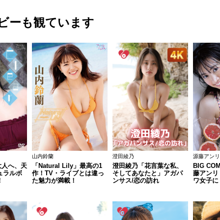
ビーも観ています
山内鈴蘭
澄田綾乃
源藤アンリ
ら大人へ、天
「Natural Lily」最高の1
澄田綾乃「花言葉な私、
BIG COM
ュラルボ
作！TV・ライブとは違っ
そしてあなたと」アガパ
藤アンリ
！
た魅力が満載！
ンサス/恋の訪れ
ワ女子に