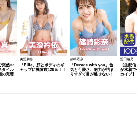
美澄衿依
篠崎彩奈
澄田綾乃
突然○○
「Ellie」顔とボディのギ
「Decade with you」色
【生配信
スタイル
ャップに興奮度120％！！
気と可愛さ、魅力が詰ま
が水着で
顔の完璧
りすぎて目が離せない！
カイブ】