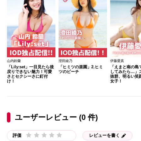
山内鈴蘭
澄田綾乃
伊藤愛真
「Lily:set」一目見たら後
「ヒミツの楽園」2.ヒミ
「えまと南の島で
戻りできない魅力！可愛
ツのビーチ
してみたら…」
さとセクシーさに釘付
抜群、明るい笑
け！
女子！
ユーザーレビュー (0 件)
評価
レビューを書く