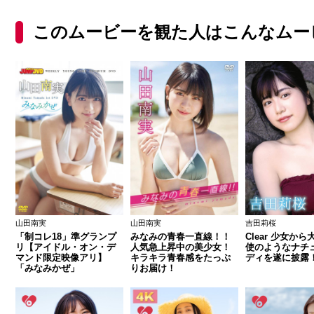
このムービーを観た人はこんなムー
山田南実
山田南実
吉田莉桜
「制コレ18」準グランプ
みなみの青春一直線！！
Clear 少女か
リ【アイドル・オン・デ
人気急上昇中の美少女！
使のようなナチ
マンド限定映像アリ】
キラキラ青春感をたっぷ
ディを遂に披露
「みなみかぜ」
りお届け！