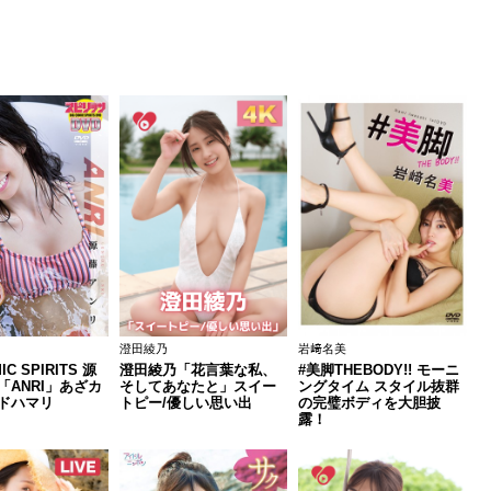
澄田綾乃
岩﨑名美
IC SPIRITS 源
澄田綾乃「花言葉な私、
#美脚THEBODY!! モーニ
「ANRI」あざカ
そしてあなたと」スイー
ングタイム スタイル抜群
ドハマリ
トピー/優しい思い出
の完璧ボディを大胆披
露！