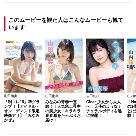
このムービーを観た人はこんなムービーも観て
います
山田南実
山田南実
吉田莉桜
山内
「制コレ18」準グラ
みなみの青春一直
Clear 少女から大人
「Na
ンプリ【アイドル・
線！！人気急上昇中
へ、天使のようなナ
の1
オン・デマンド限定
の美少女！キラキラ
チュラルボディを遂
とは
映像アリ】「みなみ
青春感をたっぷりお
に披露！
載！
かぜ」
届け！