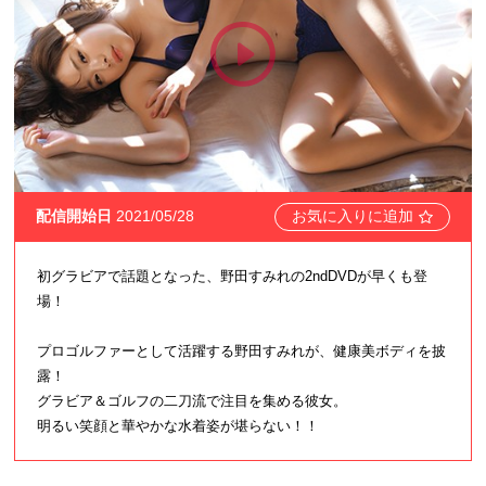
配信開始日
2021/05/28
お気に入りに追加
初グラビアで話題となった、野田すみれの2ndDVDが早くも登
場！
プロゴルファーとして活躍する野田すみれが、健康美ボディを披
露！
グラビア＆ゴルフの二刀流で注目を集める彼女。
明るい笑顔と華やかな水着姿が堪らない！！