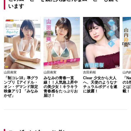
います
山田南実
山田南実
吉田莉桜
山内
「制コレ18」準グラ
みなみの青春一直
Clear 少女から大人
「Na
ンプリ【アイドル・
線！！人気急上昇中
へ、天使のようなナ
の1
オン・デマンド限定
の美少女！キラキラ
チュラルボディを遂
とは
映像アリ】「みなみ
青春感をたっぷりお
に披露！
載！
かぜ」
届け！