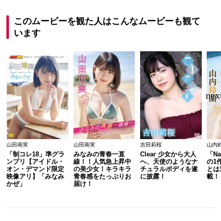
このムービーを観た人はこんなムービーも観て
います
山田南実
山田南実
吉田莉桜
山内
「制コレ18」準グラ
みなみの青春一直
Clear 少女から大人
「Na
ンプリ【アイドル・
線！！人気急上昇中
へ、天使のようなナ
の1
オン・デマンド限定
の美少女！キラキラ
チュラルボディを遂
とは
映像アリ】「みなみ
青春感をたっぷりお
に披露！
載！
かぜ」
届け！