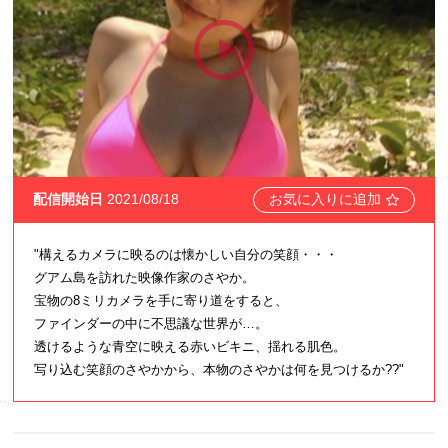
配信開始日
2021/08/18
お気に入りに追加
"構えるカメラに映るのは懐かしい自分の笑顔・・・
グアム島を訪れた映像作家のさやか。
宝物の8ミリカメラを手に寄り道をすると、
ファインダーの中に不思議な世界が…。
透けるような青空に映える赤いビキニ、揺れる肌色。
写り込む笑顔のさやかから、本物のさやかは何を見つけるか??"