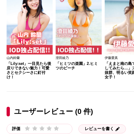
山内鈴蘭
澄田綾乃
伊藤愛真
「Lily:set」一目見たら後
「ヒミツの楽園」2.ヒミ
「えまと南の島で
戻りできない魅力！可愛
ツのビーチ
してみたら…」
さとセクシーさに釘付
抜群、明るい笑
け！
女子！
ユーザーレビュー (0 件)
評価
レビューを書く