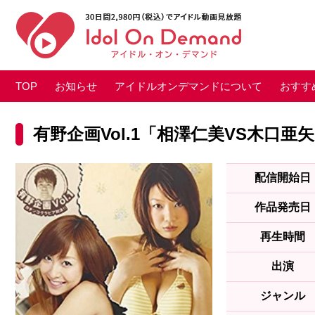
TOP
お知らせ
アイドルオンデマンドについて
おすす
有野企画Vol.1「相澤仁美VS木口亜
配信開始日
作品発売日
再生時間
出演
ジャンル