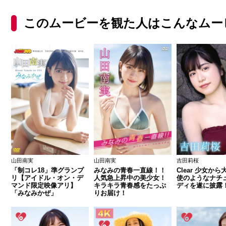
このムービーを観た人はこんなムー
山田南実
山田南実
吉田莉桜
「制コレ18」準グランプ
みなみの青春一直線！！
Clear 少女か
リ【アイドル・オン・デ
人気急上昇中の美少女！
使のようなナチ
マンド限定映像アリ】
キラキラ青春感をたっぷ
ディを遂に披露
「みなみかぜ」
りお届け！