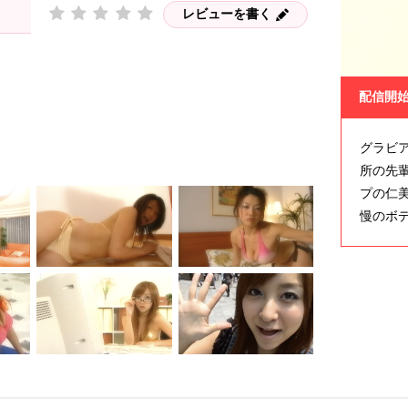
レビューを書く
配信開
グラビ
所の先
プの仁
慢のボ