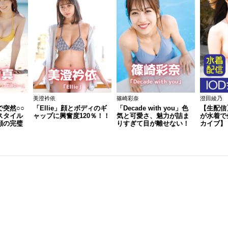
美澄衿依
篠崎彩奈
澄田綾乃
突然○○
「Ellie」顔とボディのギ
「Decade with you」色
【生配信
スタイル
ャップに興奮度120％！！
気と可愛さ、魅力が詰ま
が水着で
顔の完璧
りすぎて目が離せない！
カイブ】