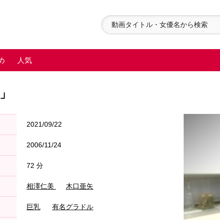
め
人気
矢」
2021/09/22
2006/11/24
72 分
相澤仁美
木口亜矢
巨乳
有名グラドル