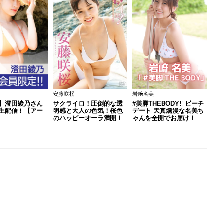
安藤咲桜
岩﨑名美
】澄田綾乃さん
サクライロ！圧倒的な透
#美脚THEBODY!! ビーチ
生配信！【アー
明感と大人の色気！桜色
デート 天真爛漫な名美ち
のハッピーオーラ満開！
ゃんを全開でお届け！