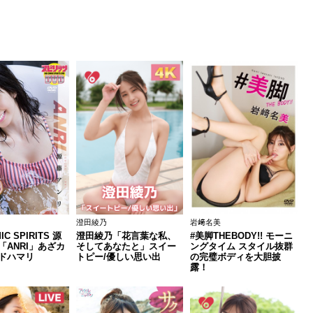
澄田綾乃
岩﨑名美
IC SPIRITS 源
澄田綾乃「花言葉な私、
#美脚THEBODY!! モーニ
「ANRI」あざカ
そしてあなたと」スイー
ングタイム スタイル抜群
ドハマリ
トピー/優しい思い出
の完璧ボディを大胆披
露！