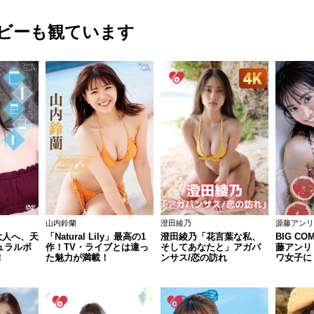
ビーも観ています
山内鈴蘭
澄田綾乃
源藤アンリ
ら大人へ、天
「Natural Lily」最高の1
澄田綾乃「花言葉な私、
BIG COM
ュラルボ
作！TV・ライブとは違っ
そしてあなたと」アガパ
藤アンリ
！
た魅力が満載！
ンサス/恋の訪れ
ワ女子に