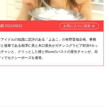
始日
2021/09/22
お気に入りに追加
アアイドルの知識に定評のある「よゐこ」の有野晋哉企画、事務
輩と後輩である相澤仁美と木口亜矢がガチンコグラビア対決!Iカッ
美チャンと、クリっとした瞳と85cmのバストの亜矢チャンが、自
ディでセクシーポーズを連発。