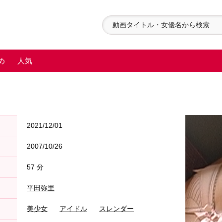
め
人気
2021/12/01
2007/10/26
57 分
平田弥里
美少女
アイドル
スレンダー