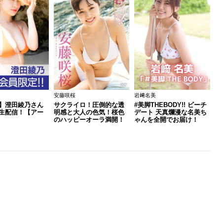
安藤咲桜
岩﨑名美
】澄田綾乃さん
サクライロ！圧倒的な透
#美脚THEBODY!! ビーチ
生配信！【アー
明感と大人の色気！桜色
デート 天真爛漫な名美ち
のハッピーオーラ満開！
ゃんを全開でお届け！