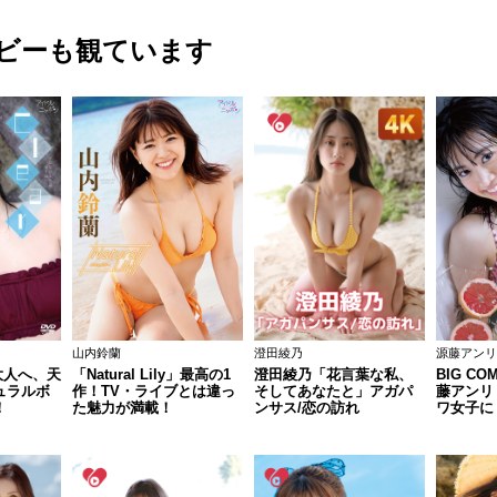
ビーも観ています
山内鈴蘭
澄田綾乃
源藤アンリ
ら大人へ、天
「Natural Lily」最高の1
澄田綾乃「花言葉な私、
BIG COM
ュラルボ
作！TV・ライブとは違っ
そしてあなたと」アガパ
藤アンリ
！
た魅力が満載！
ンサス/恋の訪れ
ワ女子に