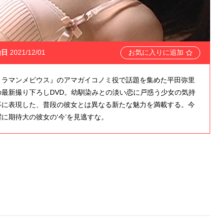
始日
2021/12/01
お気に入りに追加
トラマンメビウス』のアマガイコノミ役で話題を集めた平田弥里
の最新撮り下ろしDVD。幼馴染みとの淡い恋に戸惑う少女の気持
事に表現した、普段の彼女とは異なる新たな魅力を満載する。今
に期待大の彼女の‘今’を見逃すな。