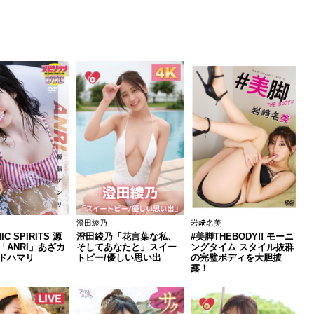
澄田綾乃
岩﨑名美
IC SPIRITS 源
澄田綾乃「花言葉な私、
#美脚THEBODY!! モーニ
「ANRI」あざカ
そしてあなたと」スイー
ングタイム スタイル抜群
ドハマリ
トピー/優しい思い出
の完璧ボディを大胆披
露！