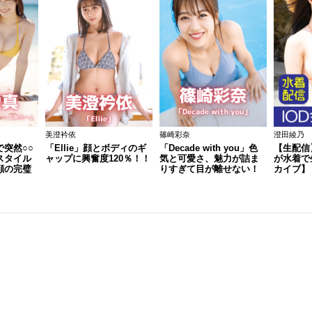
美澄衿依
篠崎彩奈
澄田綾乃
突然○○
「Ellie」顔とボディのギ
「Decade with you」色
【生配信
スタイル
ャップに興奮度120％！！
気と可愛さ、魅力が詰ま
が水着で
顔の完璧
りすぎて目が離せない！
カイブ】