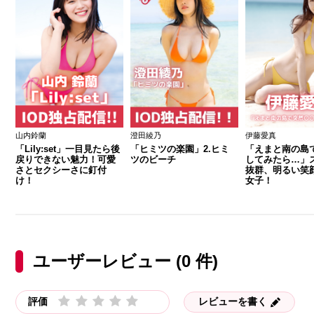
山内鈴蘭
澄田綾乃
伊藤愛真
「Lily:set」一目見たら後
「ヒミツの楽園」2.ヒミ
「えまと南の島で
戻りできない魅力！可愛
ツのビーチ
してみたら…」
さとセクシーさに釘付
抜群、明るい笑
け！
女子！
ユーザーレビュー (0 件)
評価
レビューを書く