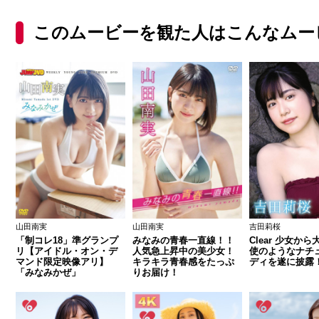
このムービーを観た人はこんなムー
山田南実
山田南実
吉田莉桜
「制コレ18」準グランプ
みなみの青春一直線！！
Clear 少女か
リ【アイドル・オン・デ
人気急上昇中の美少女！
使のようなナチ
マンド限定映像アリ】
キラキラ青春感をたっぷ
ディを遂に披露
「みなみかぜ」
りお届け！