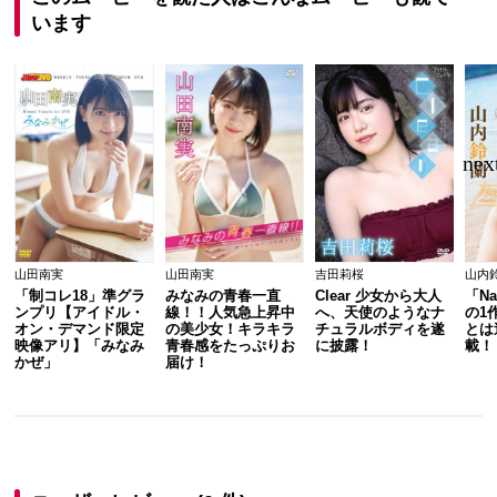
います
山田南実
山田南実
吉田莉桜
山内
「制コレ18」準グラ
みなみの青春一直
Clear 少女から大人
「Na
ンプリ【アイドル・
線！！人気急上昇中
へ、天使のようなナ
の1
オン・デマンド限定
の美少女！キラキラ
チュラルボディを遂
とは
映像アリ】「みなみ
青春感をたっぷりお
に披露！
載！
かぜ」
届け！