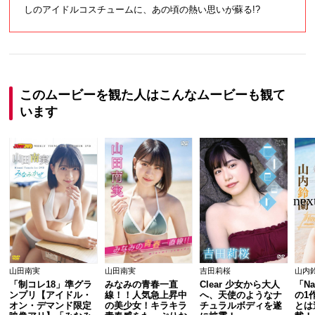
しのアイドルコスチュームに、あの頃の熱い思いが蘇る!?
このムービーを観た人はこんなムービーも観て
います
山田南実
山田南実
吉田莉桜
山内
「制コレ18」準グラ
みなみの青春一直
Clear 少女から大人
「Na
ンプリ【アイドル・
線！！人気急上昇中
へ、天使のようなナ
の1
オン・デマンド限定
の美少女！キラキラ
チュラルボディを遂
とは