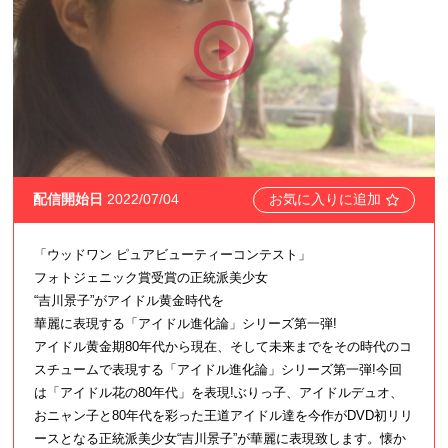
配信開始日
2022/07/04
お気に入りに追加
「ウッドワン ピュアビューティーコンテスト」
フォトジェニック賞受賞の正統派美少女
“吉川景子”がアイドル黄金時代を
華麗に表現する「アイドル進化論」シリーズ第一弾!
アイドル黄金期80年代から現在、そして未来までをその時代のコ
スチュームで表現する「アイドル進化論」シリーズ第一弾!今回
は「アイドル花の80年代」を表現!ぶりっ子、アイドルデュオ、
おニャン子と80年代を彩った王道アイドル達を今作がDVD初リリ
ースとなる正統派美少女“吉川景子”が華麗に表現致します。懐か