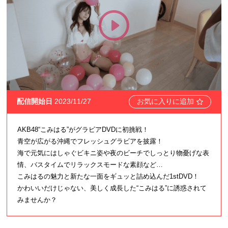
配信開始日
2023/11/27
お気に入りに追加
AKB48“こみはる”がグラビアDVDに初挑戦！
青空が広がる沖縄でフレッシュグラビアを披露！
海で元気にはしゃぐビキニ姿や夜のビーチでしっとり物憂げな表
情、バスタイムでリラックスモードな素顔など…
こみはるの魅力と新たな一面をギュッと詰め込んだ1stDVD！
かわいいだけじゃない、美しく成長した“こみはる”に誘惑されて
みませんか？