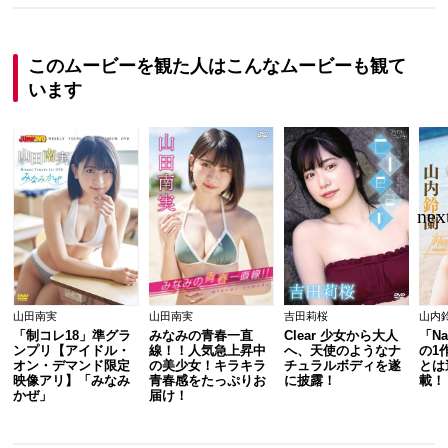
このムービーを観た人はこんなムービーも観て
います
山田南実
山田南実
吉田莉桜
山内
「制コレ18」準グラ
みなみの青春一直
Clear 少女から大人
「Na
ンプリ【アイドル・
線！！人気急上昇中
へ、天使のようなナ
の1
オン・デマンド限定
の美少女！キラキラ
チュラルボディを遂
とは
映像アリ】「みなみ
青春感をたっぷりお
に披露！
載！
かぜ」
届け！