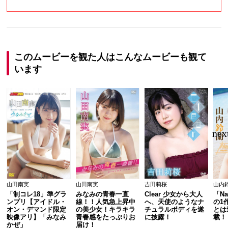
このムービーを観た人はこんなムービーも観て
います
山田南実
山田南実
吉田莉桜
山内
「制コレ18」準グラ
みなみの青春一直
Clear 少女から大人
「Na
ンプリ【アイドル・
線！！人気急上昇中
へ、天使のようなナ
の1
オン・デマンド限定
の美少女！キラキラ
チュラルボディを遂
とは
映像アリ】「みなみ
青春感をたっぷりお
に披露！
載！
かぜ」
届け！