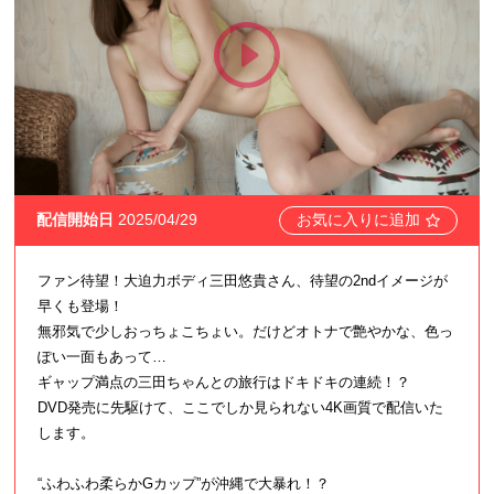
配信開始日
2025/04/29
お気に入りに追加
ファン待望！大迫力ボディ三田悠貴さん、待望の2ndイメージが
早くも登場！
無邪気で少しおっちょこちょい。だけどオトナで艶やかな、色っ
ぽい一面もあって…
ギャップ満点の三田ちゃんとの旅行はドキドキの連続！？
DVD発売に先駆けて、ここでしか見られない4K画質で配信いた
します。
“ふわふわ柔らかGカップ”が沖縄で大暴れ！？