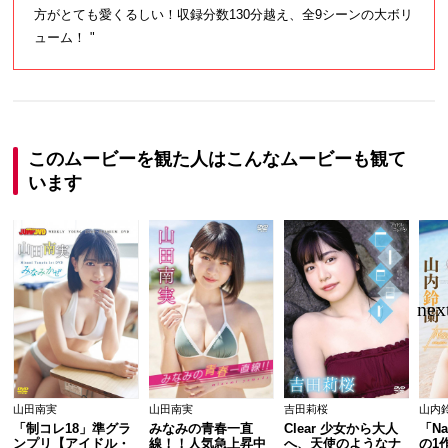
方がとても愛くるしい！収録分数130分越え、全9シーンの大ボリ
ューム！ "
このムービーを観た人はこんなムービーも観て
います
山田南実
山田南実
吉田莉桜
山内
「制コレ18」準グラ
みなみの青春一直
Clear 少女から大人
「Na
ンプリ【アイドル・
線！！人気急上昇中
へ、天使のようなナ
の1