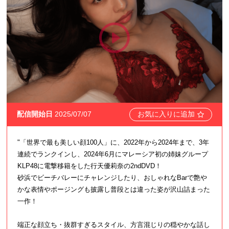
配信開始日
2025/07/07
お気に入りに追加
"「世界で最も美しい顔100人」に、2022年から2024年まで、3年
連続でランクインし、2024年6月にマレーシア初の姉妹グループ
KLP48に電撃移籍をした行天優莉奈の2ndDVD！
砂浜でビーチバレーにチャレンジしたり、おしゃれなBarで艶や
かな表情やポージングも披露し普段とは違った姿が沢山詰まった
一作！
端正な顔立ち・抜群すぎるスタイル、方言混じりの穏やかな話し