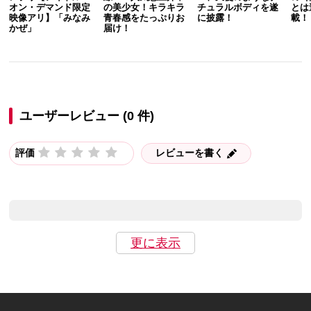
オン・デマンド限定
の美少女！キラキラ
チュラルボディを遂
とは
映像アリ】「みなみ
青春感をたっぷりお
に披露！
載！
かぜ」
届け！
ユーザーレビュー (0 件)
評価
レビューを書く
更に表示