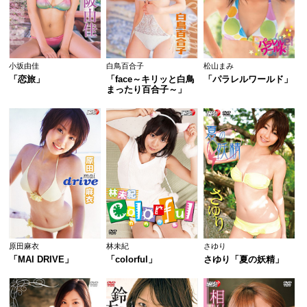
小坂由佳
白鳥百合子
松山まみ
「恋旅」
「face～キリッと白鳥
「パラレルワールド」
まったり百合子～」
原田麻衣
林未紀
さゆり
「MAI DRIVE」
「colorful」
さゆり「夏の妖精」