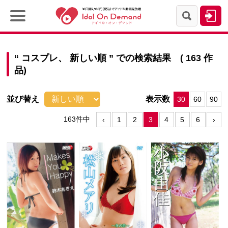
“
コスプレ、
新しい順
” での検索結果 ( 163 作
品)
並び替え
表示数
30
60
90
163件中
‹
1
2
3
4
5
6
›