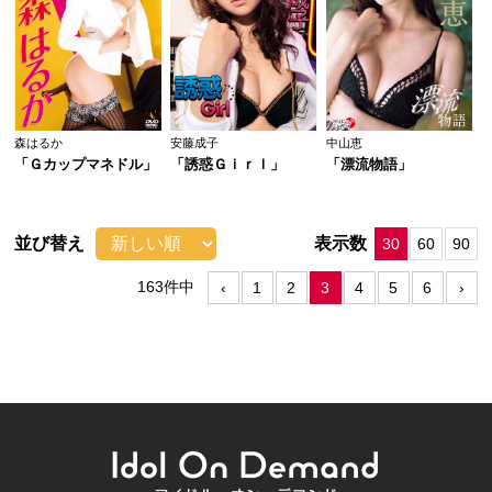
森はるか
安藤成子
中山恵
「Ｇカップマネドル」
「誘惑Ｇｉｒｌ」
「漂流物語」
並び替え
表示数
30
60
90
163件中
‹
1
2
3
4
5
6
›