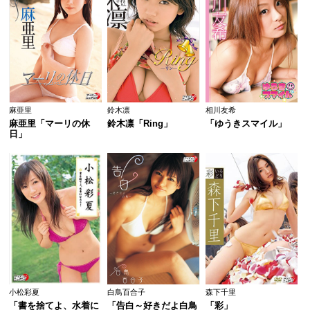
麻亜里
鈴木凛
相川友希
麻亜里「マーリの休
鈴木凛「Ring」
「ゆうきスマイル」
日」
小松彩夏
白鳥百合子
森下千里
「書を捨てよ、水着に
「告白～好きだよ白鳥
「彩」