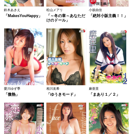
鈴木あきえ
松山メアリ
小坂由佳
「MakesYouHappy」
「～冬の章～あなただ
「絶対小阪主義！！」
けのドール」
愛川ゆず季
相川友希
麻亜里
「微熱」
「ゆうきモード」
「まあり１／２」