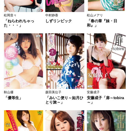
松岡音々
中村静香
松山メアリ
「ねらわれちゃっ
しずリンピック
「春の章『妹・日
た・・・」
和』」
秋山優
森田美位子
安藤成子
「優等生」
「みいこ便り～如月ひ
安藤成子「扉～tobira
とり旅～」
～」