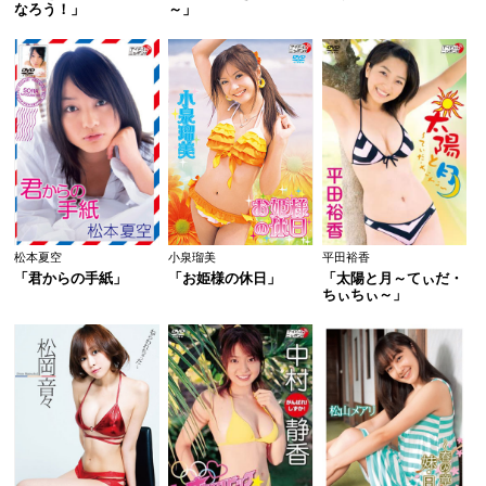
なろう！」
～」
松本夏空
小泉瑠美
平田裕香
「君からの手紙」
「お姫様の休日」
「太陽と月～てぃだ・
ちぃちぃ～」