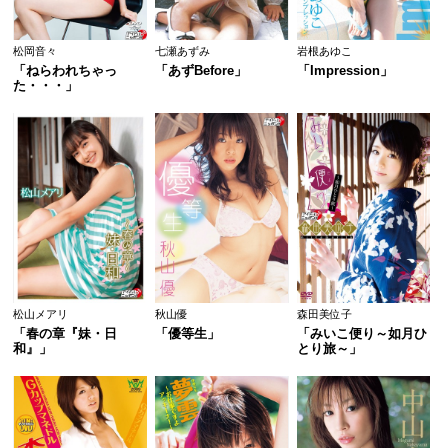
松岡音々
七瀬あずみ
岩根あゆこ
「ねらわれちゃっ
「あずBefore」
「Impression」
た・・・」
松山メアリ
秋山優
森田美位子
「春の章『妹・日
「優等生」
「みいこ便り～如月ひ
和』」
とり旅～」