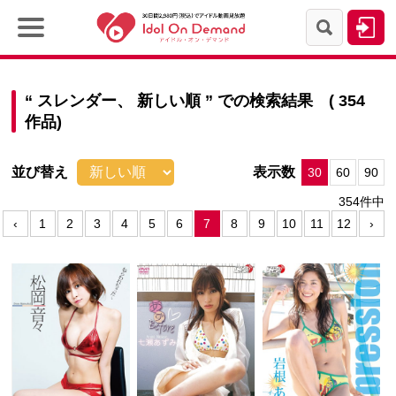
“
スレンダー、
新しい順
” での検索結果 ( 354
作品)
並び替え
表示数
30
60
90
354件中
‹
1
2
3
4
5
6
7
8
9
10
11
12
›