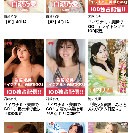
白瀬乃愛
白瀬乃愛
岩﨑名美
【#1】AQUA
【#2】AQUA
「イワナミ・美脚で
GO！」メイキング＊
IOD限定
岩﨑名美
岩﨑名美
河内美里
「イワナミ・美脚で
「イワナミ・美脚で
「美少女伝説～みさと
GO！」夜の海で散歩
GO！」箱の中身は何
んのグアム日記～」
＊IOD限定
だろな？＊IOD限定