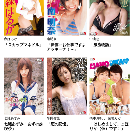
森はるか
南明奈
中山恵
「Ｇカップマネドル」
「夢雲～お仕事ですよ
「漂流物語」
アッキーナ！～」
七瀬あずみ
平田弥里
橋本真帆
、
菊地りか
七瀬あずみ「あずの妹
「恋の記憶」
「はじめまして、まほ
喫茶」
りか（仮）です！」