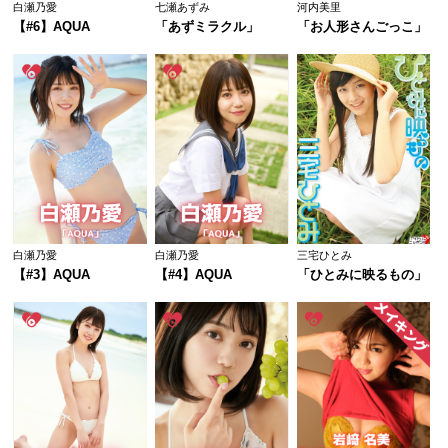
白瀬乃愛
七瀬あずみ
河内美里
【#6】AQUA
「あずミラクル」
「お人形さんごっこ」
白瀬乃愛
白瀬乃愛
三宅ひとみ
【#3】AQUA
【#4】AQUA
「ひとみに映るもの」