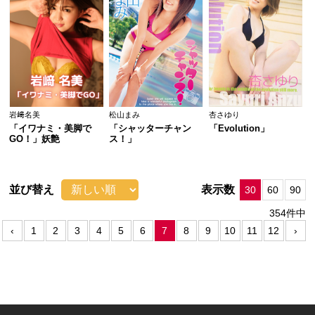
岩﨑名美
松山まみ
杏さゆり
「イワナミ・美脚で
「シャッターチャン
「Evolution」
GO！」妖艶
ス！」
並び替え
表示数
30
60
90
354件中
‹
1
2
3
4
5
6
7
8
9
10
11
12
›