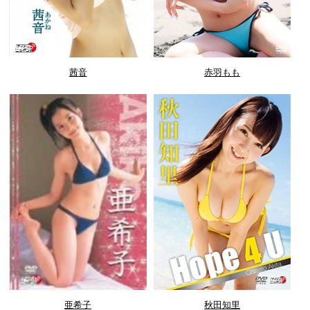
茜音
赤羽もも
亜希子
秋田知里