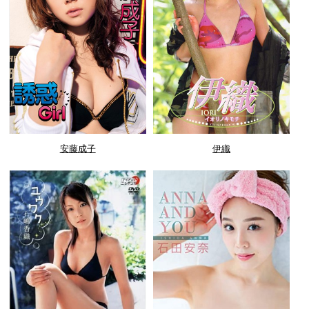
安藤成子
伊織