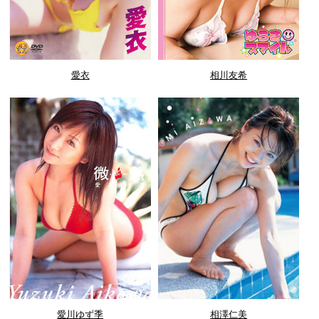
愛衣
相川友希
愛川ゆず季
相澤仁美