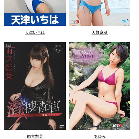
天津いちは
天野麻菜
雨宮留菜
あゆみ