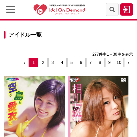
アイドル一覧
277件中
1～30件を表示
‹
1
2
3
4
5
6
7
8
9
10
›