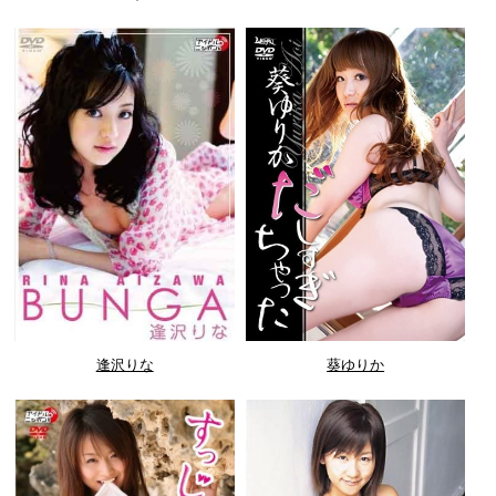
逢沢りな
葵ゆりか