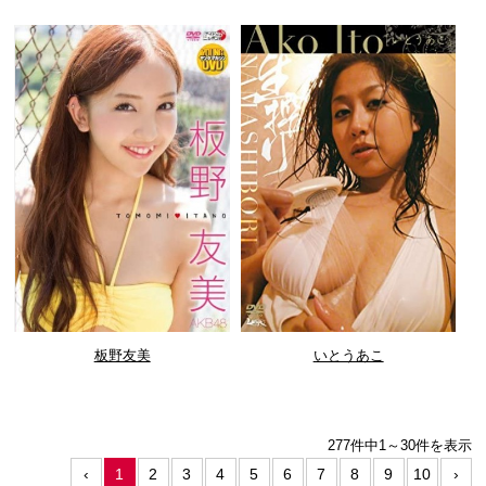
板野友美
いとうあこ
277件中
1～30件を表示
‹
1
2
3
4
5
6
7
8
9
10
›