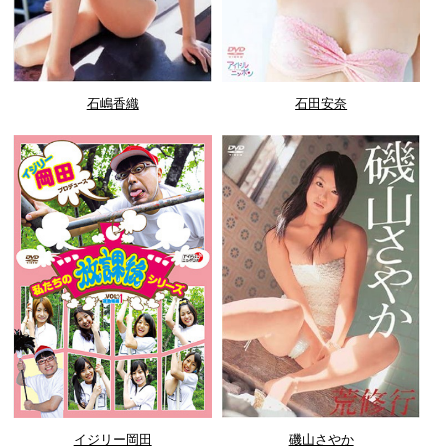
石嶋香織
石田安奈
イジリー岡田
磯山さやか