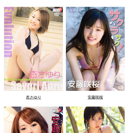
杏さゆり
安藤咲桜