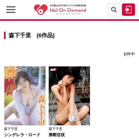
森下千里 (6作品)
6件中
森下千里
森下千里
シンデレラ・ロード
禁断症状