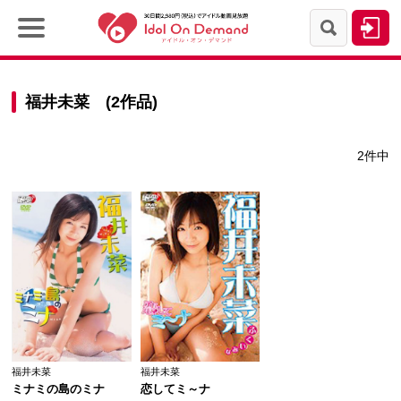
福井未菜 (2作品)
2件中
福井未菜
福井未菜
ミナミの島のミナ
恋してミ～ナ