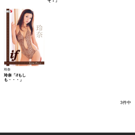
そ！」
玲奈
玲奈「ifもし
も・・・」
3件中