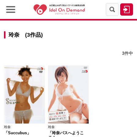
玲奈 (3作品)
3件中
玲奈
玲奈
「Succubus」
「玲奈バスへようこ