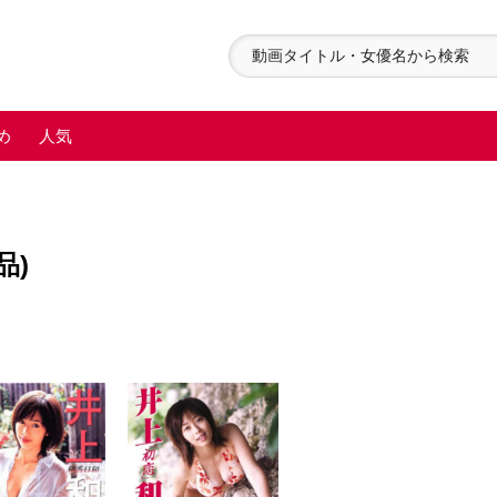
め
人気
品)