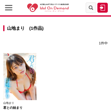
山地まり (1作品)
1件中
山地まり
君との始まり