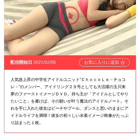
配信開始日
2021/02/05
お気に入りに追加
人気急上昇の中学生アイドルユニット“ＣｈｏｃｏＬｅ－チョコ
レ－”のメンバー、アイドリング２９号としても大活躍の玉川来
夢のファーストイメージＤＶＤ。持ち主が「アイドルとしてやり
たいこと」を書けば、その願いが叶う魔法のアイドルノート。そ
れを手に入れた彼女はビーチやプール、ダンスと思いのままにア
イドルライフを満喫！彼女の初々しい水着イメージ映像がたっぷ
り詰まった１枚。