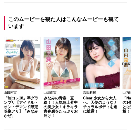
このムービーを観た人はこんなムービーも観て
います
山田南実
山田南実
吉田莉桜
山内
「制コレ18」準グラ
みなみの青春一直
Clear 少女から大人
「Na
ンプリ【アイドル・
線！！人気急上昇中
へ、天使のようなナ
の1
オン・デマンド限定
の美少女！キラキラ
チュラルボディを遂
とは
映像アリ】「みなみ
青春感をたっぷりお
に披露！
載！
かぜ」
届け！