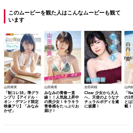
このムービーを観た人はこんなムービーも観て
います
山田南実
山田南実
吉田莉桜
山内
「制コレ18」準グラ
みなみの青春一直
Clear 少女から大人
「Na
ンプリ【アイドル・
線！！人気急上昇中
へ、天使のようなナ
の1
オン・デマンド限定
の美少女！キラキラ
チュラルボディを遂
とは
映像アリ】「みなみ
青春感をたっぷりお
に披露！
載！
かぜ」
届け！