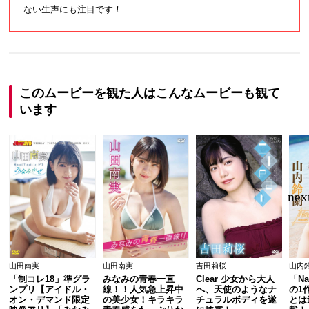
ない生声にも注目です！
このムービーを観た人はこんなムービーも観て
います
山田南実
山田南実
吉田莉桜
山内
「制コレ18」準グラ
みなみの青春一直
Clear 少女から大人
「Na
ンプリ【アイドル・
線！！人気急上昇中
へ、天使のようなナ
の1
オン・デマンド限定
の美少女！キラキラ
チュラルボディを遂
とは