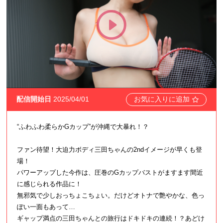
配信開始日
2025/04/01
お気に入りに追加
“ふわふわ柔らかGカップ”が沖縄で大暴れ！？
ファン待望！大迫力ボディ三田ちゃんの2ndイメージが早くも登
場！
パワーアップした今作は、圧巻のGカップバストがますます間近
に感じられる作品に！
無邪気で少しおっちょこちょい。だけどオトナで艶やかな、色っ
ぽい一面もあって…
ギャップ満点の三田ちゃんとの旅行はドキドキの連続！？あどけ