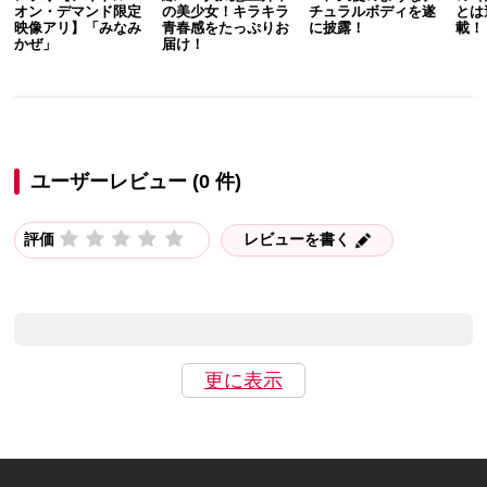
オン・デマンド限定
の美少女！キラキラ
チュラルボディを遂
とは
映像アリ】「みなみ
青春感をたっぷりお
に披露！
載！
かぜ」
届け！
ユーザーレビュー (0 件)
評価
レビューを書く
更に表示