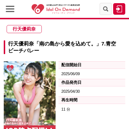
行天優莉奈
行天優莉奈「南の島から愛を込めて。」7.青空
ビーチバレー
配信開始日
2025/06/09
作品発売日
2025/04/30
再生時間
11 分