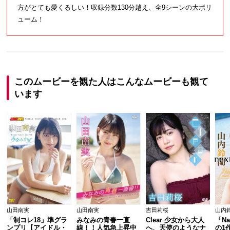
方がとても愛くるしい！収録分数130分越え、全9シーンの大ボリ
ューム！
このムービーを観た人はこんなムービーも観て
います
山田南実
山田南実
吉田莉桜
山内
「制コレ18」準グラ
みなみの青春一直
Clear 少女から大人
「Na
ンプリ【アイドル・
線！！人気急上昇中
へ、天使のようなナ
の1