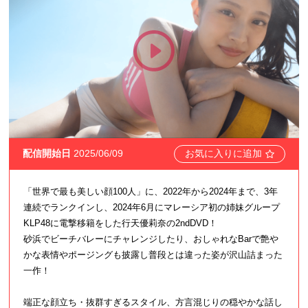
配信開始日
2025/06/09
お気に入りに追加
「世界で最も美しい顔100人」に、2022年から2024年まで、3年
連続でランクインし、2024年6月にマレーシア初の姉妹グループ
KLP48に電撃移籍をした行天優莉奈の2ndDVD！
砂浜でビーチバレーにチャレンジしたり、おしゃれなBarで艶や
かな表情やポージングも披露し普段とは違った姿が沢山詰まった
一作！
端正な顔立ち・抜群すぎるスタイル、方言混じりの穏やかな話し