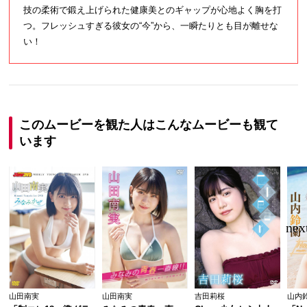
技の柔術で鍛え上げられた健康美とのギャップが心地よく胸を打
つ。フレッシュすぎる彼女の“今”から、一瞬たりとも目が離せな
い！
このムービーを観た人はこんなムービーも観て
います
山田南実
山田南実
吉田莉桜
山内