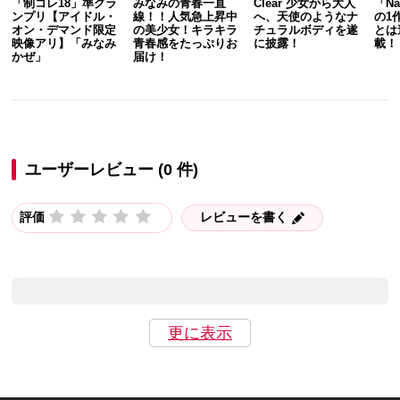
「制コレ18」準グラ
みなみの青春一直
Clear 少女から大人
「Na
ンプリ【アイドル・
線！！人気急上昇中
へ、天使のようなナ
の1
オン・デマンド限定
の美少女！キラキラ
チュラルボディを遂
とは
映像アリ】「みなみ
青春感をたっぷりお
に披露！
載！
かぜ」
届け！
ユーザーレビュー (0 件)
評価
レビューを書く
更に表示