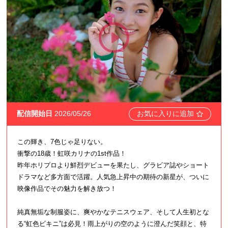
配信開始日
2026/05/26
お気に入りに追加
この輝き、7色じゃ足りない。
衝撃の18歳！虹咲カリナの1st作品！
昨年ホリプロより鮮烈デビューを果たし、グラビア誌やショート
ドラマなど多方面で活躍。人気急上昇中の期待の新星が、ついに
映像作品でその魅力を解き放つ！
純真無垢な制服姿に、爽やかなテニスウェア、そして人生初とな
る“虹色ビキニ”は必見！雨上がりの空のように澄んだ笑顔と、特