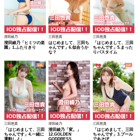
澄田綾乃
三田悠貴
三田悠貴
澄田綾乃「ヒミツの楽
はじめまして、三田ち
「はじめまして、三田
園」1.ふたりきり
ゃんです」6.似合うか
ちゃんです」5.まった
な？
りバスタイム
三田悠貴
澄田綾乃
三田悠貴
「はじめまして、三田
澄田綾乃「変。」
「はじめまして、三田
ちゃんです」4.一緒に
12.GOLDEN 
ちゃんです」3.プール
運動しよ♪
GODDRESS
であそぼ