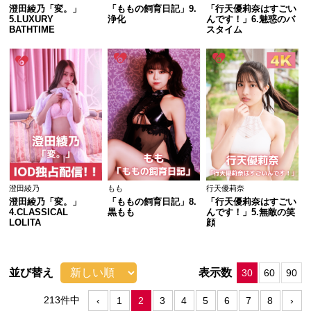
澄田綾乃「変。」
「ももの飼育日記」9.
「行天優莉奈はすごい
5.LUXURY 
浄化
んです！」6.魅惑のバ
BATHTIME
スタイム
澄田綾乃
もも
行天優莉奈
澄田綾乃「変。」
「ももの飼育日記」8.
「行天優莉奈はすごい
4.CLASSICAL 
黒もも
んです！」5.無敵の笑
LOLITA
顔
並び替え
表示数
30
60
90
213件中
‹
1
2
3
4
5
6
7
8
›