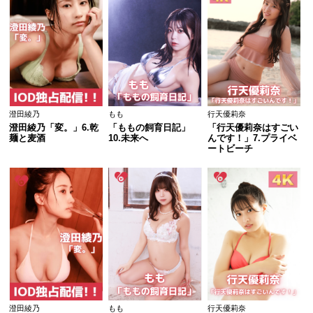
澄田綾乃
もも
行天優莉奈
澄田綾乃「変。」6.乾
「ももの飼育日記」
「行天優莉奈はすごい
麺と麦酒
10.未来へ
んです！」7.プライベ
ートビーチ
澄田綾乃
もも
行天優莉奈