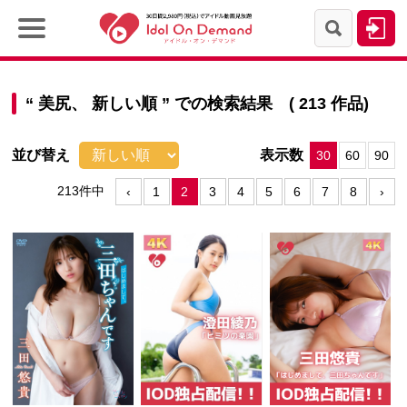
“
美尻、
新しい順
” での検索結果 ( 213 作品)
並び替え
表示数
30
60
90
213件中
‹
1
2
3
4
5
6
7
8
›