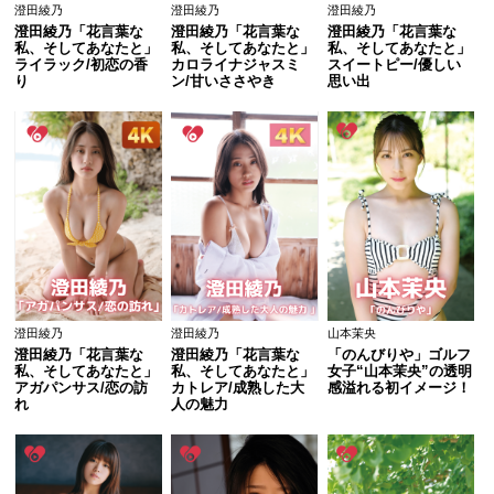
澄田綾乃
澄田綾乃
澄田綾乃
澄田綾乃「花言葉な
澄田綾乃「花言葉な
澄田綾乃「花言葉な
私、そしてあなたと」
私、そしてあなたと」
私、そしてあなたと」
ライラック/初恋の香
カロライナジャスミ
スイートピー/優しい
り
ン/甘いささやき
思い出
澄田綾乃
澄田綾乃
山本茉央
澄田綾乃「花言葉な
澄田綾乃「花言葉な
「のんびりや」ゴルフ
私、そしてあなたと」
私、そしてあなたと」
女子“山本茉央”の透明
アガパンサス/恋の訪
カトレア/成熟した大
感溢れる初イメージ！
れ
人の魅力