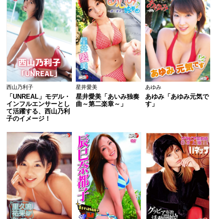
西山乃利子
星井愛美
あゆみ
「UNREAL」モデル・
星井愛美「あいみ独奏
あゆみ「あゆみ元気で
インフルエンサーとし
曲～第二楽章～」
す」
て活躍する、西山乃利
子のイメージ！