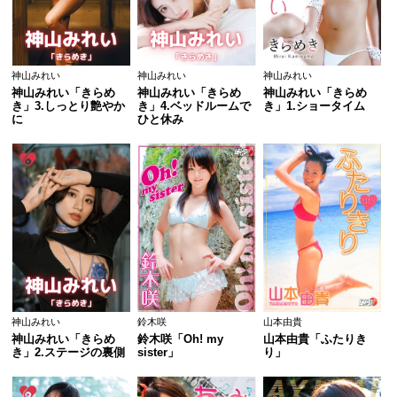
神山みれい
神山みれい
神山みれい
神山みれい「きらめ
神山みれい「きらめ
神山みれい「きらめ
き」3.しっとり艶やか
き」4.ベッドルームで
き」1.ショータイム
に
ひと休み
神山みれい
鈴木咲
山本由貴
神山みれい「きらめ
鈴木咲「Oh! my 
山本由貴「ふたりき
き」2.ステージの裏側
sister」
り」