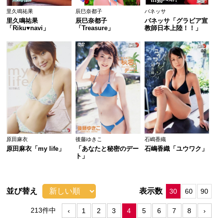
里久鳴祐果
辰巳奈都子
バネッサ
里久鳴祐果
辰巳奈都子
バネッサ「グラビア宣
「Riku♥navi」
「Treasure」
教師日本上陸！！」
原田麻衣
後藤ゆきこ
石嶋香織
原田麻衣「my life」
「あなたと秘密のデー
石嶋香織「ユウワク」
ト」
並び替え
表示数
30
60
90
213件中
‹
1
2
3
4
5
6
7
8
›