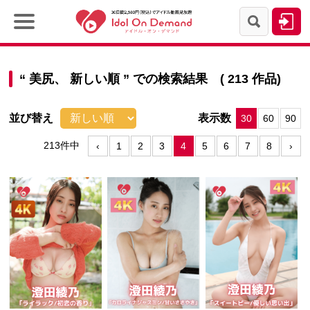
“
美尻、
新しい順
” での検索結果 ( 213 作品)
並び替え
表示数
30
60
90
213件中
‹
1
2
3
4
5
6
7
8
›