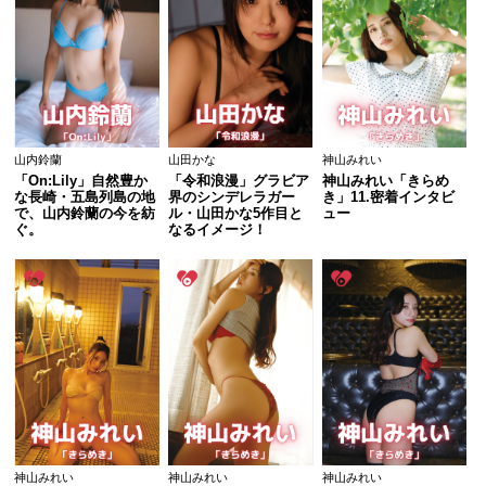
山内鈴蘭
山田かな
神山みれい
「On:Lily」自然豊か
「令和浪漫」グラビア
神山みれい「きらめ
な長崎・五島列島の地
界のシンデレラガー
き」11.密着インタビ
で、山内鈴蘭の今を紡
ル・山田かな5作目と
ュー
ぐ。
なるイメージ！
神山みれい
神山みれい
神山みれい